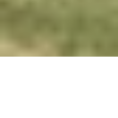
Willkommen beim ACA
! 
Automobilclub Ahaus e.V.