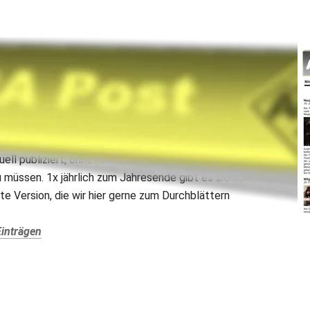
-Magazin
 unser „Mitteilungsblatt“ auf Papier, das unsere 
Mitglieder schon seit vielen Jahre regelmäßig in ihrem Briefkasten finden (-> 
hen auch in digitaler Version, als Blog, hier an dieser 
 für jedermann. Chronologisch sortiert werden die 
ell publiziert, ohne monatelang auf ein Druckdatum und 
müssen. 1x jährlich zum Jahresende gibt es sie aber 
e Version, die wir hier gerne zum Durchblättern 
Einträgen