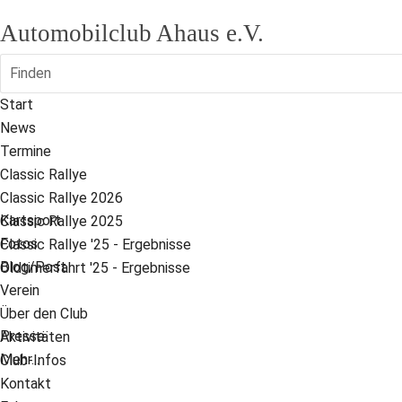
Automobilclub Ahaus e.V.
Finden
Start
News
Termine
Classic Rallye
Classic Rallye 2026
Kartsport
Classic Rallye 2025
Fotos
Classic Rallye '25 - Ergebnisse
Blog/Post
Oldtimerfahrt '25 - Ergebnisse
Verein
Über den Club
Presse
Aktivitäten
Mehr...
Club-Infos
Kontakt