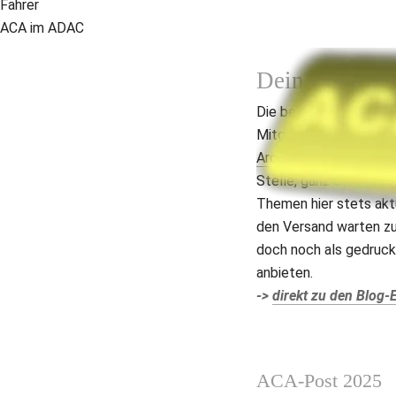
Fahrer
ACA im ADAC
Dein Vereins
Die beliebte ACA-Post,
Archiv
), gibt es inzwisc
Stelle, ganz öffentlich
Themen hier stets aktu
den Versand warten zu 
doch noch als gedruckt
anbieten. 
-> 
direkt zu den Blog-
ACA-Post 2025